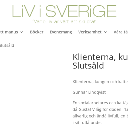
itt manus
Böcker
Evenemang
Verksamhet
Våra tä
Slutsåld
Klienterna, k
Slutsåld
Klienterna, kungen och katt
Gunnar Lindqvist
En socialarbetares och kattä
då Gustaf V låg för döden. ”
allvarlig och ändå livfull, e
i sitt utlåtande.