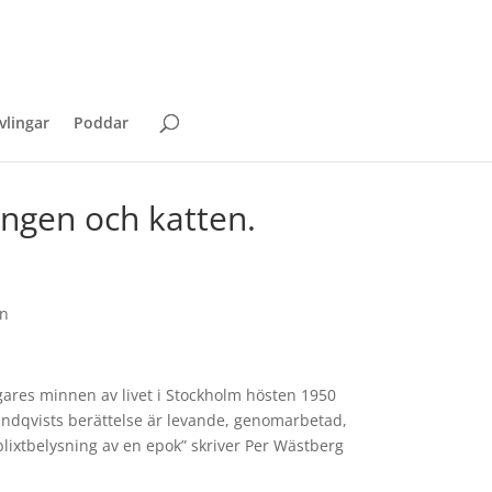
vlingar
Poddar
ungen och katten.
en
gares minnen av livet i Stockholm hösten 1950
Lindqvists berättelse är levande, genomarbetad,
n blixtbelysning av en epok” skriver Per Wästberg