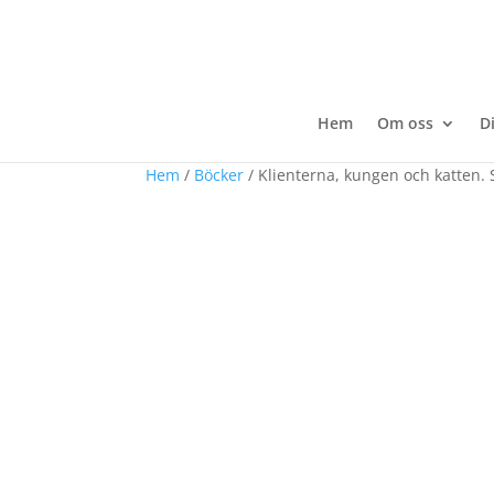
Hem
Om oss
D
Hem
/
Böcker
/ Klienterna, kungen och katten. 