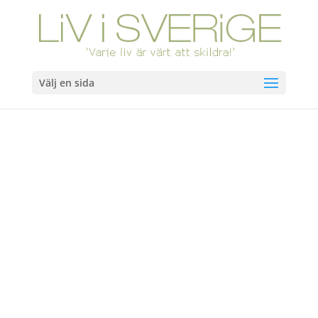
Välj en sida
Hem
/
Böcker
/ Sitta mitt i snön. Slutsåld