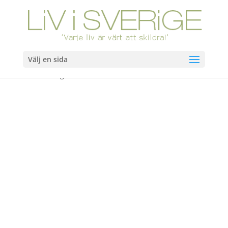
Välj en sida
Hem
/
Böcker
/ Vägen från Abels hus. Slutsåld