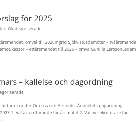
rslag för 2025
ter
,
Okategoriserade
årsmandat, omval till 2026Ingrid SjökvistLedamöter – tvåårsmandat 
amot/kassör – ettårsmandat till 2026 – omvalGunilla LarssonLedam
 mars – kallelse och dagordning
egoriserade
 hittar ni under Om oss och Årsmöte, Årsmötets dagordning
2023 1. Val av ordförande för årsmötet 2. Val av sekreterare för
..