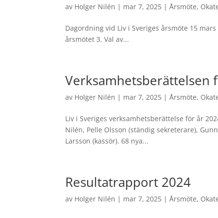
av
Holger Nilén
|
mar 7, 2025
|
Årsmöte
,
Okat
Dagordning vid Liv i Sveriges årsmöte 15 mars 
årsmötet 3. Val av...
Verksamhetsberättelsen 
av
Holger Nilén
|
mar 7, 2025
|
Årsmöte
,
Okat
Liv i Sveriges verksamhetsberättelse för år 20
Nilén, Pelle Olsson (ständig sekreterare), Gunn
Larsson (kassör). 68 nya...
Resultatrapport 2024
av
Holger Nilén
|
mar 7, 2025
|
Årsmöte
,
Okat