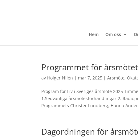
Hem
Om oss
D
Programmet för årsmötet
av
Holger Nilén
|
mar 7, 2025
|
Årsmöte
,
Okat
Program för Liv i Sveriges årsmöte 2025 Tim
1.Sedvanliga årsmötesförhandlingar 2. Radiopr
Programmets Christer Lundberg, Hanna Ander
Dagordningen för årsmöt