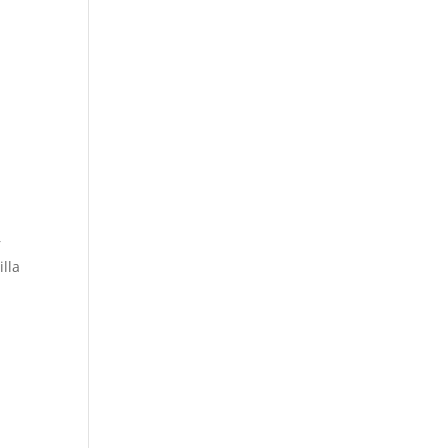
r
illa