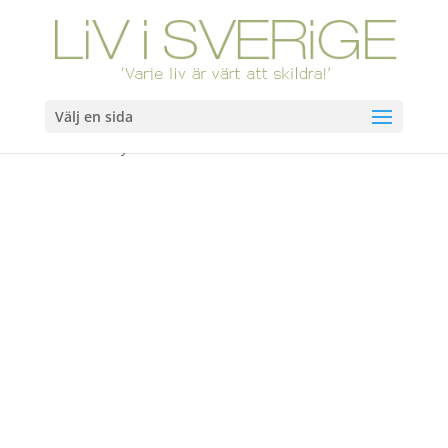
Välj en sida
Hem
/
Böcker
/ Stryk inte mina trosor